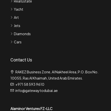
Real Estate
Yacht
Art
Jets
Diamonds
Cars
Contact Us
RAKEZ Business Zone, Al Nakheel Area, P.O. Box No.
10055, Ras Al Khaimah, United Arab Emirates.
+971 58 593 9610
info@gatewaytodubai.ae
Alaminor Ventures FZ-LLC