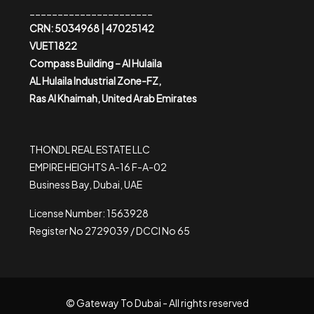
______________________
CRN: 5034968 | 47025142
VUET1822
Compass Building – Al Hulaila
AL Hulaila Industrial Zone-FZ,
Ras Al Khaimah, United Arab Emirates
THONDL REAL ESTATE LLC
EMPIRE HEIGHTS A-16 F-A-02
Business Bay, Dubai, UAE
License Number: 1563928
Register No 2729039 / DCCI No 65
© Gateway To Dubai - All rights reserved