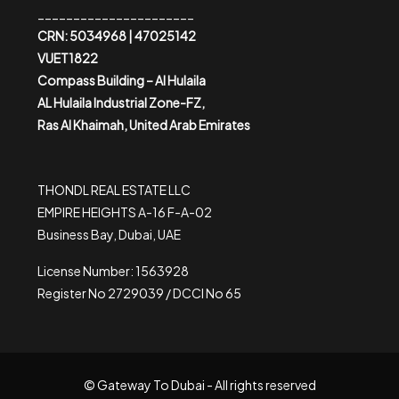
______________________
CRN: 5034968 | 47025142
VUET1822
Compass Building – Al Hulaila
AL Hulaila Industrial Zone-FZ,
Ras Al Khaimah, United Arab Emirates
THONDL REAL ESTATE LLC
EMPIRE HEIGHTS A-16 F-A-02
Business Bay, Dubai, UAE
License Number: 1563928
Register No 2729039 / DCCI No 65
© Gateway To Dubai - All rights reserved