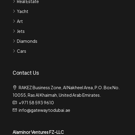
Real Estate
Yacht
Art
Jets
Diamonds
Cars
Contact Us
RAKEZ Business Zone, Al Nakheel Area, P.O. Box No.
10055, Ras Al Khaimah, United Arab Emirates.
+971 58 593 9610
info@gatewaytodubai.ae
Alaminor Ventures FZ-LLC